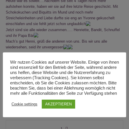
Heute war es soweit….nachdem sie seit 4 Tagen nicht mehr
aufstehen konnte, haben wir sie auf ihre letzte Reise geschickt. Mit
Schokokuchen und Biquitts im Mund und noch mehr
Streicheleinheiten und Liebe durfte sie eng an Yvonne gekuschelt
einschlafen und sie fehlt jetzt schon unglaublich
Jetzt sind sie alle wieder zusammen….. Henriette, Bandit, Schnuffel
und ihr Papa Bär
Mach’s gut Henni, grüß die anderen von uns. Bis wir uns alle
wiedersehen, seid ihr unvergessen
Wir nutzen Cookies auf unserer Website. Einige von ihnen
sind essenziell für den Betrieb der Seite, während andere
uns helfen, diese Website und die Nutzererfahrung zu
verbessern (Tracking Cookies). Sie können selbst
entscheiden, ob Sie die Cookies zulassen möchten. Bitte
Henriette
beachten Sie, dass bei einer Ablehnung womöglich nicht
mehr alle Funktionalitäten der Seite zur Verfügung stehen
Cookie settings
AKZEPTIEREN
1