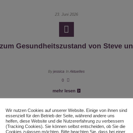
23. Juni 2026
 zum Gesundheitszustand von Steve un
By
jessica
In
Aktuelles
0
mehr lesen
Wir nutzen Cookies auf unserer Website. Einige von ihnen sind
essenziell für den Betrieb der Seite, während andere uns
helfen, diese Website und die Nutzererfahrung zu verbessern
19. Juni 2026
(Tracking Cookies). Sie können selbst entscheiden, ob Sie die
Cookies zulassen möchten. Bitte beachten Sie, dass bei einer