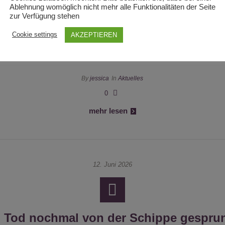
Ablehnung womöglich nicht mehr alle Funktionalitäten der Seite
zur Verfügung stehen
Wir nehmen Abschied von Dani
Cookie settings
AKZEPTIEREN
By
jessica
In
Aktuelles
0
mehr lesen
12. Juni 2026
 Tod nochmal von der Schippe gespru