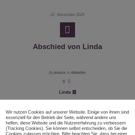
22. November 2025
Abschied von Linda
By
jessica
In
Aktuelles
0
Linda
Wir nutzen Cookies auf unserer Website. Einige von ihnen sind
essenziell für den Betrieb der Seite, während andere uns
helfen, diese Website und die Nutzererfahrung zu verbessern
21. November 2025
(Tracking Cookies). Sie können selbst entscheiden, ob Sie die
Cookies zulassen möchten. Bitte beachten Sie, dass bei einer