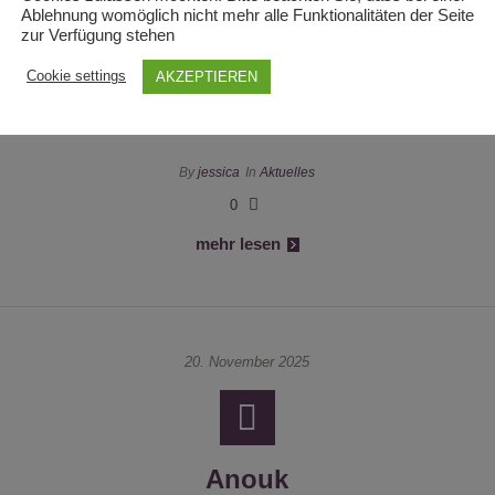
Ablehnung womöglich nicht mehr alle Funktionalitäten der Seite
zur Verfügung stehen
Unterstützung
Cookie settings
AKZEPTIEREN
By
jessica
In
Aktuelles
0
mehr lesen
20. November 2025
Anouk