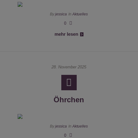
By
jessica
In
Aktuelles
0
mehr lesen
28. November 2025
Öhrchen
By
jessica
In
Aktuelles
0