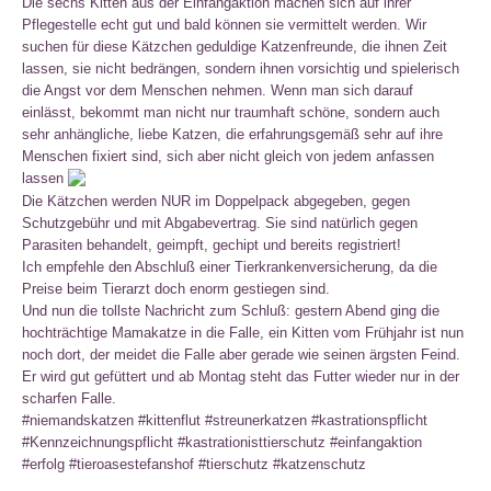
Die sechs Kitten aus der Einfangaktion machen sich auf ihrer
Pflegestelle echt gut und bald können sie vermittelt werden. Wir
suchen für diese Kätzchen geduldige Katzenfreunde, die ihnen Zeit
lassen, sie nicht bedrängen, sondern ihnen vorsichtig und spielerisch
die Angst vor dem Menschen nehmen. Wenn man sich darauf
einlässt, bekommt man nicht nur traumhaft schöne, sondern auch
sehr anhängliche, liebe Katzen, die erfahrungsgemäß sehr auf ihre
Menschen fixiert sind, sich aber nicht gleich von jedem anfassen
lassen
Die Kätzchen werden NUR im Doppelpack abgegeben, gegen
Schutzgebühr und mit Abgabevertrag. Sie sind natürlich gegen
Parasiten behandelt, geimpft, gechipt und bereits registriert!
Ich empfehle den Abschluß einer Tierkrankenversicherung, da die
Preise beim Tierarzt doch enorm gestiegen sind.
Und nun die tollste Nachricht zum Schluß: gestern Abend ging die
hochträchtige Mamakatze in die Falle, ein Kitten vom Frühjahr ist nun
noch dort, der meidet die Falle aber gerade wie seinen ärgsten Feind.
Er wird gut gefüttert und ab Montag steht das Futter wieder nur in der
scharfen Falle.
#niemandskatzen
#kittenflut
#streunerkatzen
#kastrationspflicht
#Kennzeichnungspflicht
#kastrationisttierschutz
#einfangaktion
#erfolg
#tieroasestefanshof
#tierschutz
#katzenschutz