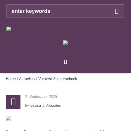
Home
/
Aktuelles
/
Vorsicht Zuckerschock
2. September 2023
By
jessica
In
Aktuelles