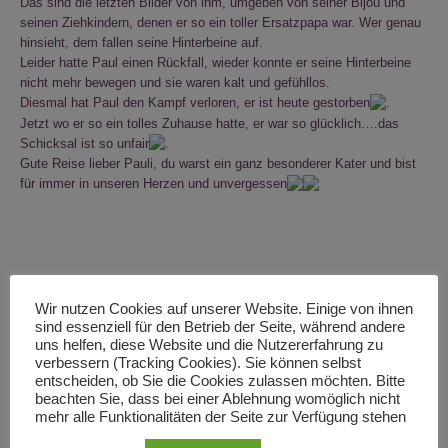
Das sind die letzten Bilder von ihm, umgeben von seiner Bijou und
seinen Ziehkindern, denen er so ein toller Ersatzpapa war. Wer genau
hinsieht, dem fallen seine Hinterbeine auf.
Leider hatte Paul einen Rückfall, wieder konnte er seine Hinterbeine
nicht mehr bewegen und sie waren kalt und gefühllos.
Diesmal hat Paul den Kampf verloren, er ist heute gestorben
.
Jetzt wo er so ein tolles Zuhause hatte, er war so glücklich….das
Schicksal ist so unfair
.
Gute Reise lieber Pauli, du warst ein ganz besonderer Kater und bist
für immer in unseren Herzen und unvergessen
Wir nutzen Cookies auf unserer Website. Einige von ihnen
sind essenziell für den Betrieb der Seite, während andere
uns helfen, diese Website und die Nutzererfahrung zu
verbessern (Tracking Cookies). Sie können selbst
entscheiden, ob Sie die Cookies zulassen möchten. Bitte
beachten Sie, dass bei einer Ablehnung womöglich nicht
mehr alle Funktionalitäten der Seite zur Verfügung stehen